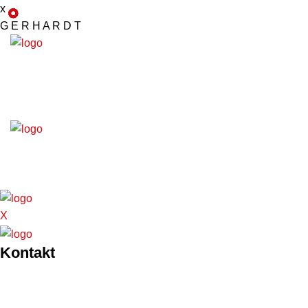
x
G
E
R
H
A
R
D
T
X
Kontakt
Stendorfer Str. 6
36088 Hünfeld