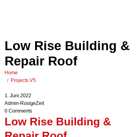
0 66 72-869 33 03
info@p-gerhardt.de
Mo. – Do.: von 8 – 16 Uhr
Fr.: 8 – 13 Uhr
Low Rise Building &
Repair Roof
Home
Projects V5
1. Juni 2022
Admin-RosigeZeit
0 Comments
Low Rise Building &
Repair Roof