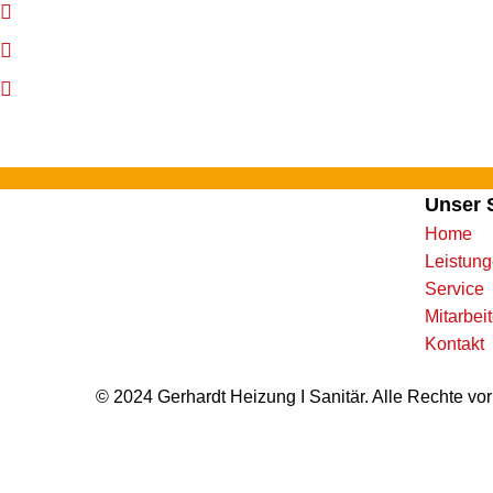
0 66 72-869 33 03
info@p-gerhardt.de
Mo. – Do.: von 8 – 16 Uhr
Fr.: 8 – 13 Uhr
Unser 
Home
Leistun
Service
Mitarbei
Kontakt
© 2024 Gerhardt Heizung I Sanitär. Alle Rechte vo