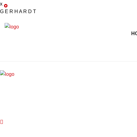
x
G
E
R
H
A
R
D
T
H
X
Kontakt
Stendorfer Str. 6
36088 Hünfeld