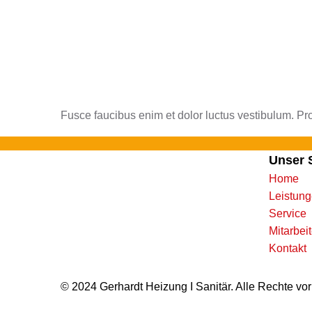
0 66 72-869 33 03
info@p-gerhardt.de
Mo. – Do.: von 8 – 16 Uhr
Fr.: 8 – 13 Uhr
Fusce faucibus enim et dolor luctus vestibulum. Pro
Unser 
Home
Leistun
Service
Mitarbei
Kontakt
© 2024 Gerhardt Heizung I Sanitär. Alle Rechte vo