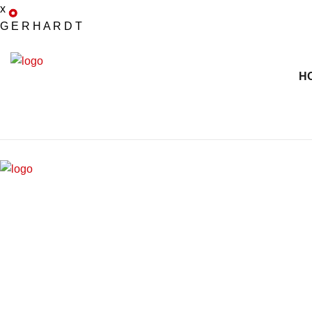
x
G
E
R
H
A
R
D
T
H
X
Kontakt
Stendorfer Str. 6
36088 Hünfeld