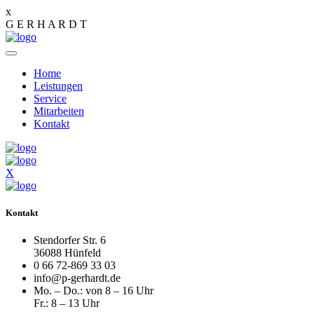
x
G
E
R
H
A
R
D
T
Home
Leistungen
Service
Mitarbeiten
Kontakt
X
Kontakt
Stendorfer Str. 6
36088 Hünfeld
0 66 72-869 33 03
info@p-gerhardt.de
Mo. – Do.: von 8 – 16 Uhr
Fr.: 8 – 13 Uhr