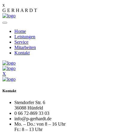
x
G
E
R
H
A
R
D
T
Home
Leistungen
Service
Mitarbeiten
Kontakt
X
Kontakt
Stendorfer Str. 6
36088 Hünfeld
0 66 72-869 33 03
info@p-gerhardt.de
Mo. – Do.: von 8 – 16 Uhr
Fr.: 8 – 13 Uhr